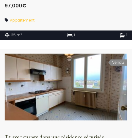
97,000€
Appartement
2
35 m
1
1
Vendu
T5 avec garage dans une résidence sécurisée