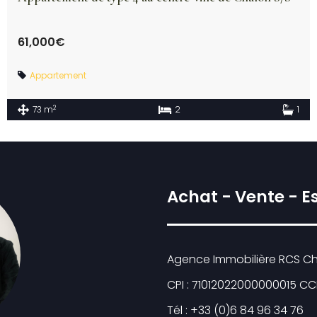
61,000€
Appartement
2
73 m
2
1
Achat - Vente - E
Agence Immobilière RCS Cha
CPI : 71012022000000015 CC
Tél : +33 (0)6 84 96 34 76