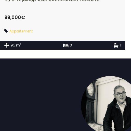
99,000€
Appartement
2
95 m
3
1