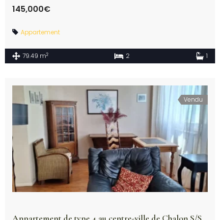
145,000€
Appartement
2
79.49 m
2
1
Vendu
Appartement de type 4 au centre-ville de Chalon S/S