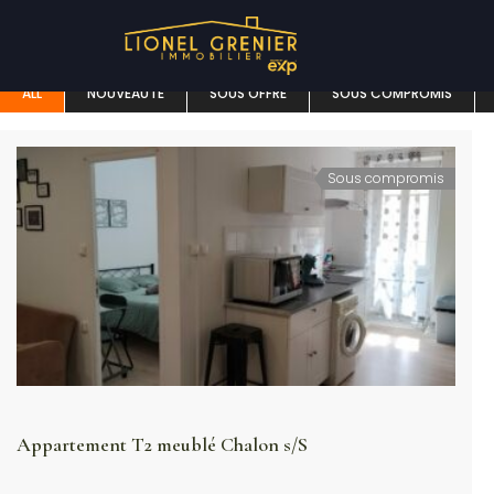
(5)
APPARTEMENT
ALL
NOUVEAUTÉ
SOUS OFFRE
SOUS COMPROMIS
Sous compromis
Appartement T2 meublé Chalon s/S