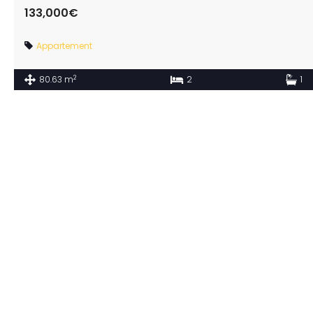
133,000€
Appartement
2
80.63 m
2
1