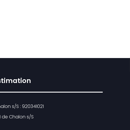
stimation
lon s/S : 920341021
I de Chalon s/S