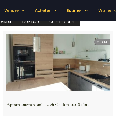
Vendre
Acheter
Estimer
Vitrine
VENDU
TROP TARD
COUP DE COEUR
Vendu
Appartement 79m² – 2 ch Chalon-sur-Saône