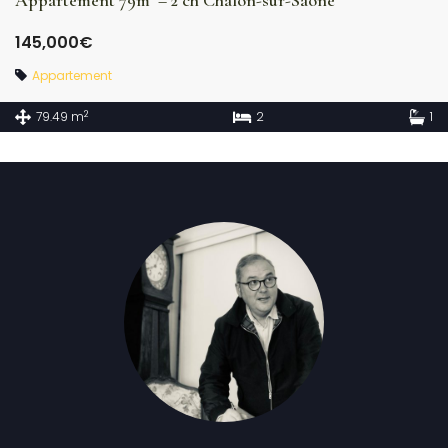
Appartement 79m² – 2 ch Chalon-sur-Saône
145,000€
Appartement
2
79.49 m
2
1