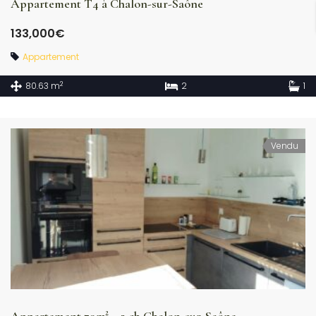
Appartement T4 à Chalon-sur-Saône
133,000€
Appartement
2
80.63 m
2
1
Vendu