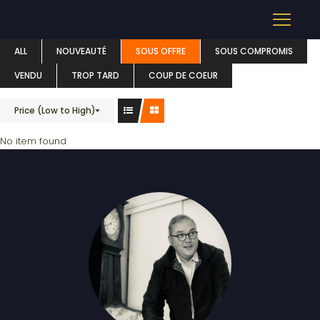
TERRAIN
ALL
NOUVEAUTÉ
SOUS OFFRE
SOUS COMPROMIS
VENDU
TROP TARD
COUP DE COEUR
Price (Low to High)
No item found